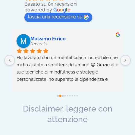
Basato su 89 recensioni
powered by
G
o
o
g
l
e
lascia una recensione su
Massimo Errico
8 mesi fa
Ho lavorato con un mental coach incredibile che 
5
mi ha aiutato a smettere di fumare! 😊 Grazie alle 
h
sue tecniche di mindfulness e strategie 
n
personalizzate, ho superato la dipendenza e 
c
migliorato la mia salute fisica e mentale. 
-
 
Consiglio vivamente! 👍
m
a
Disclaimer, leggere con
 
attenzione