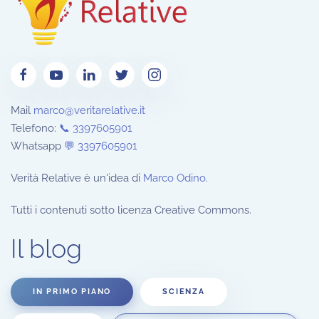
Mail
marco@veritarelative.it
Telefono:
📞 3397605901
Whatsapp
💬
3397605901
Verità Relative è un'idea di
Marco Odino
.
Tutti i contenuti sotto licenza Creative Commons.
Il blog
IN PRIMO PIANO
SCIENZA