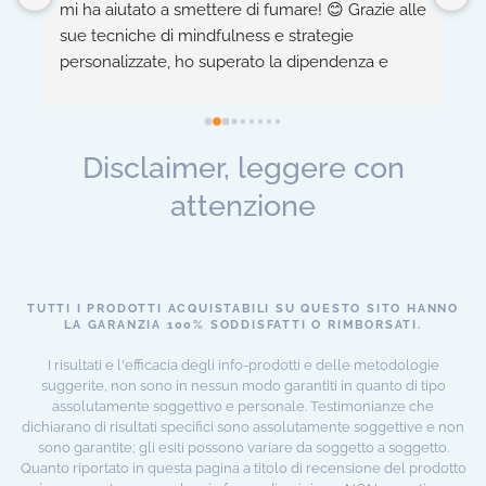
mi ha aiutato a smettere di fumare! 😊 Grazie alle 
h
sue tecniche di mindfulness e strategie 
n
personalizzate, ho superato la dipendenza e 
c
migliorato la mia salute fisica e mentale. 
-
 
Consiglio vivamente! 👍
m
a
Disclaimer, leggere con
 
attenzione
TUTTI I PRODOTTI ACQUISTABILI SU QUESTO SITO HANNO
LA GARANZIA 100% SODDISFATTI O RIMBORSATI.
I risultati e l'efficacia degli info-prodotti e delle metodologie
suggerite, non sono in nessun modo garantiti in quanto di tipo
assolutamente soggettivo e personale. Testimonianze che
dichiarano di risultati specifici sono assolutamente soggettive e non
sono garantite; gli esiti possono variare da soggetto a soggetto.
Quanto riportato in questa pagina a titolo di recensione del prodotto