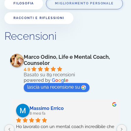
FILOSOFIA
MIGLIORAMENTO PERSONALE
RACCONTI E RIFLESSIONI
Recensioni
Marco Odino, Life e Mental Coach,
Counselor
4.9
Basato su 89 recensioni
powered by
G
o
o
g
l
e
lascia una recensione su
Massimo Errico
8 mesi fa
Ho lavorato con un mental coach incredibile che 
5