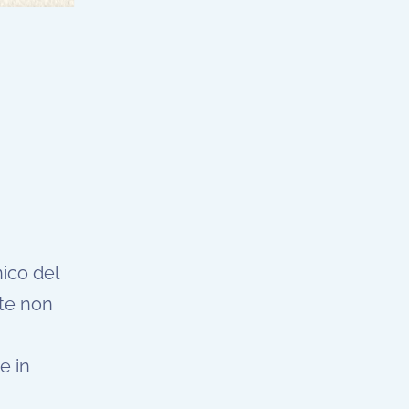
nico del
lte non
e in