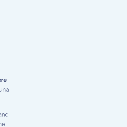
ere
 una
sano
me