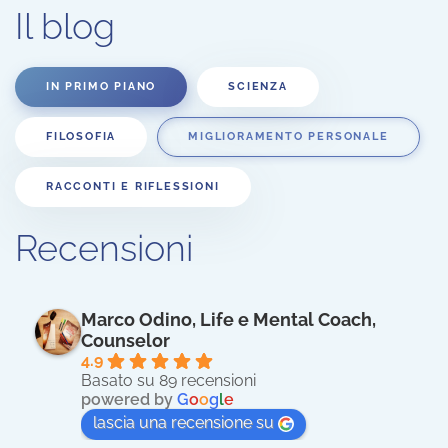
Il blog
IN PRIMO PIANO
SCIENZA
FILOSOFIA
MIGLIORAMENTO PERSONALE
RACCONTI E RIFLESSIONI
Recensioni
Marco Odino, Life e Mental Coach,
Counselor
4.9
Basato su 89 recensioni
powered by
G
o
o
g
l
e
lascia una recensione su