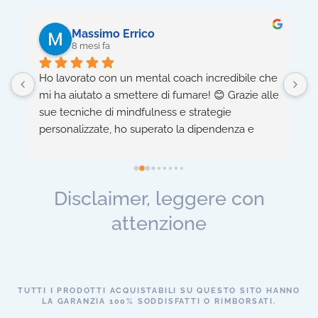
Massimo Errico
8 mesi fa
Ho lavorato con un mental coach incredibile che 
5
mi ha aiutato a smettere di fumare! 😊 Grazie alle 
h
sue tecniche di mindfulness e strategie 
n
personalizzate, ho superato la dipendenza e 
c
migliorato la mia salute fisica e mentale. 
-
 
Consiglio vivamente! 👍
m
a
Disclaimer, leggere con
 
attenzione
TUTTI I PRODOTTI ACQUISTABILI SU QUESTO SITO HANNO
LA GARANZIA 100% SODDISFATTI O RIMBORSATI.