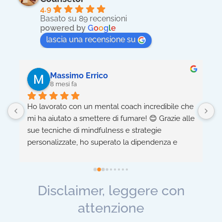
4.9
Basato su 89 recensioni
powered by
G
o
o
g
l
e
lascia una recensione su
Massimo Errico
8 mesi fa
Ho lavorato con un mental coach incredibile che 
5
mi ha aiutato a smettere di fumare! 😊 Grazie alle 
h
sue tecniche di mindfulness e strategie 
n
personalizzate, ho superato la dipendenza e 
c
migliorato la mia salute fisica e mentale. 
-
 
Consiglio vivamente! 👍
m
a
Disclaimer, leggere con
 
attenzione