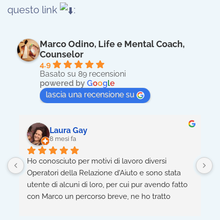
questo link
:
Marco Odino, Life e Mental Coach,
Counselor
4.9
Basato su 89 recensioni
powered by
G
o
o
g
l
e
lascia una recensione su
Laura Gay
8 mesi fa
Ho conosciuto per motivi di lavoro diversi 
H
Operatori della Relazione d'Aiuto e sono stata 
m
utente di alcuni di loro, per cui pur avendo fatto 
s
con Marco un percorso breve, ne ho tratto 
p
benefici interessanti perché lui è stato molto 
m