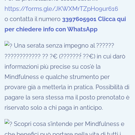
https://forms.gle/JKWXMrTZpHo9ur616
o contatta il numero
3397605901 Clicca qui
per chiedere info con WhatsApp
Una serata senza impegno al ??????
???????????? ?? ?€ (???????́ ??€) in cui darò
informazioni più precise su cos’è la
Mindfulness e qualche strumento per
provare già a metterla in pratica. Possibilità di
pagare la sera stessa ma il posto prenotato è
riservato solo a chi paga in anticipo.
Scopri cosa s’intende per Mindfulness e
che benefici può portare nella vita di tutti i