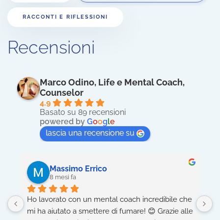
RACCONTI E RIFLESSIONI
Recensioni
Marco Odino, Life e Mental Coach,
Counselor
4.9
Basato su 89 recensioni
powered by
G
o
o
g
l
e
lascia una recensione su
Massimo Errico
8 mesi fa
Ho lavorato con un mental coach incredibile che 
5
mi ha aiutato a smettere di fumare! 😊 Grazie alle 
h