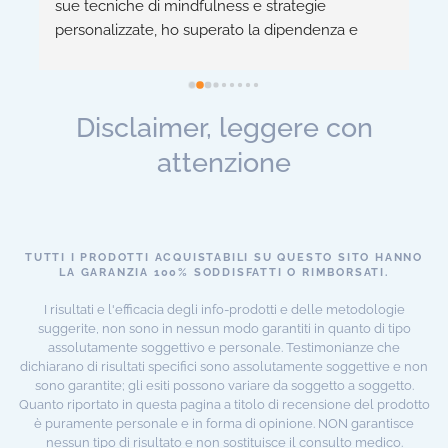
sue tecniche di mindfulness e strategie 
n
personalizzate, ho superato la dipendenza e 
c
migliorato la mia salute fisica e mentale. 
-
 
Consiglio vivamente! 👍
m
a
Disclaimer, leggere con
 
attenzione
TUTTI I PRODOTTI ACQUISTABILI SU QUESTO SITO HANNO
LA GARANZIA 100% SODDISFATTI O RIMBORSATI.
I risultati e l'efficacia degli info-prodotti e delle metodologie
suggerite, non sono in nessun modo garantiti in quanto di tipo
assolutamente soggettivo e personale. Testimonianze che
dichiarano di risultati specifici sono assolutamente soggettive e non
sono garantite; gli esiti possono variare da soggetto a soggetto.
Quanto riportato in questa pagina a titolo di recensione del prodotto
è puramente personale e in forma di opinione. NON garantisce
nessun tipo di risultato e non sostituisce il consulto medico.