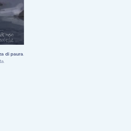
za di paura
.
ta.