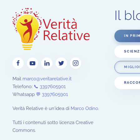
Il b
IN PRI
SCIEN
MIGLI
Mail
marco@veritarelative.it
RACCON
Telefono:
📞 3397605901
Whatsapp
💬
3397605901
Verità Relative è un'idea di
Marco Odino
.
Tutti i contenuti sotto licenza Creative
Commons.