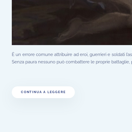
È un errore comune attribuire ad eroi, guerrieri e soldati l
Senza paura nessuno può combattere le proprie battaglie, pe
CONTINUA A LEGGERE