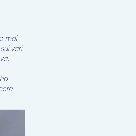
no mai
sui vari
va,
a
 ho
nere