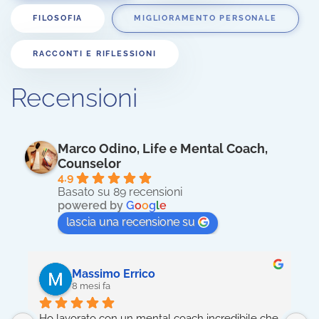
FILOSOFIA
MIGLIORAMENTO PERSONALE
RACCONTI E RIFLESSIONI
Recensioni
Marco Odino, Life e Mental Coach,
Counselor
4.9
Basato su 89 recensioni
powered by
G
o
o
g
l
e
lascia una recensione su
Massimo Errico
8 mesi fa
Ho lavorato con un mental coach incredibile che 
5