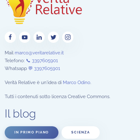
Mail
marco@veritarelative.it
Telefono:
📞 3397605901
Whatsapp
💬
3397605901
Verità Relative è un'idea di
Marco Odino
.
Tutti i contenuti sotto licenza Creative Commons.
Il blog
IN PRIMO PIANO
SCIENZA