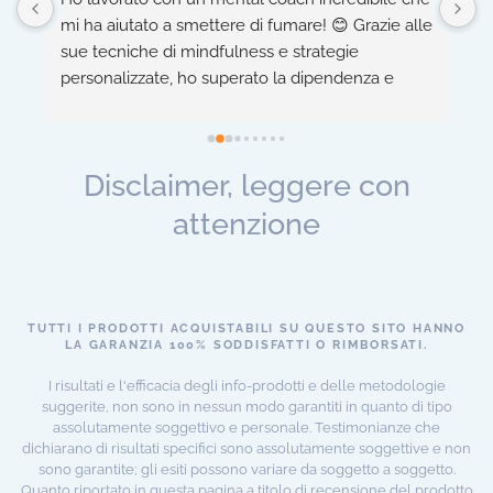
mi ha aiutato a smettere di fumare! 😊 Grazie alle 
h
sue tecniche di mindfulness e strategie 
n
personalizzate, ho superato la dipendenza e 
c
migliorato la mia salute fisica e mentale. 
-
 
Consiglio vivamente! 👍
m
a
Disclaimer, leggere con
 
attenzione
TUTTI I PRODOTTI ACQUISTABILI SU QUESTO SITO HANNO
LA GARANZIA 100% SODDISFATTI O RIMBORSATI.
I risultati e l'efficacia degli info-prodotti e delle metodologie
suggerite, non sono in nessun modo garantiti in quanto di tipo
assolutamente soggettivo e personale. Testimonianze che
dichiarano di risultati specifici sono assolutamente soggettive e non
sono garantite; gli esiti possono variare da soggetto a soggetto.
Quanto riportato in questa pagina a titolo di recensione del prodotto