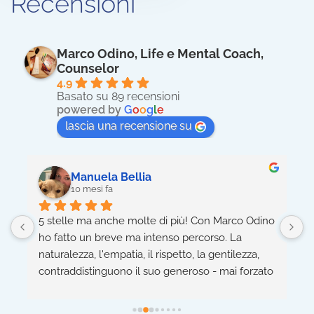
Recensioni
Marco Odino, Life e Mental Coach,
Counselor
4.9
Basato su 89 recensioni
powered by
G
o
o
g
l
e
lascia una recensione su
Manuela Bellia
10 mesi fa
 
5 stelle ma anche molte di più! Con Marco Odino 
G
e 
ho fatto un breve ma intenso percorso. La 
c
naturalezza, l'empatia, il rispetto, la gentilezza, 
m
contraddistinguono il suo generoso - mai forzato 
e
- operato. Consigliatissimo anche per chi come 
a
me era dapprima diffidente a tale tipologia di 
r