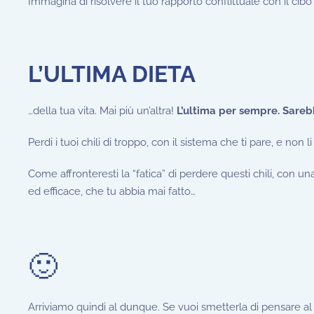
Immagina di risolvere il tuo rapporto conflittuale con il cibo 
L’ULTIMA DIETA
…della tua vita. Mai più un’altra!
L’ultima per sempre. Sarebb
Perdi i tuoi chili di troppo, con il sistema che ti pare, e non l
Come affronteresti la “fatica” di perdere questi chili, con 
ed efficace, che tu abbia mai fatto…
🙂
Arriviamo quindi al dunque. Se vuoi smetterla di pensare