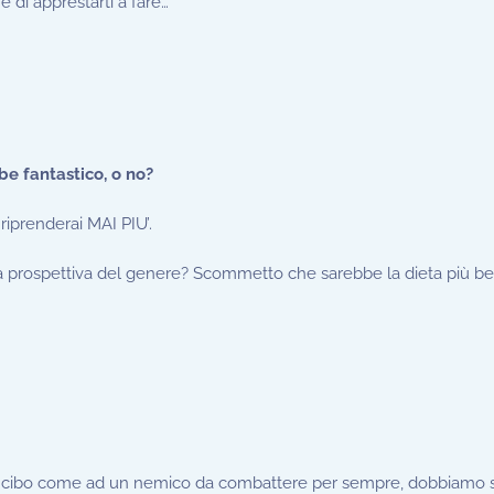
e di apprestarti a fare…
e fantastico, o no?
i riprenderai MAI PIU’.
una prospettiva del genere? Scommetto che sarebbe la dieta più bel
 al cibo come ad un nemico da combattere per sempre, dobbiamo 