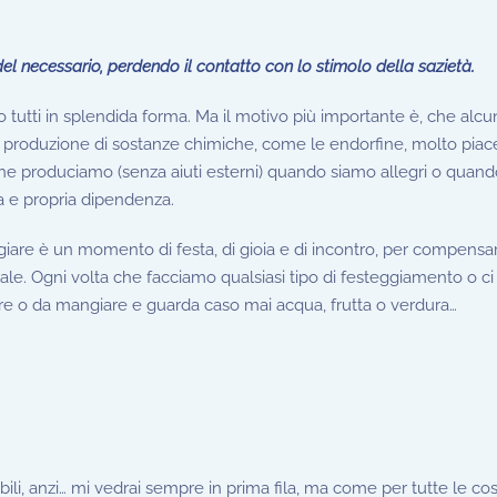
l necessario, perdendo il contatto con lo stimolo della sazietà.
utti in splendida forma. Ma il motivo più importante è, che alc
a produzione di sostanze chimiche, come le endorfine, molto piacev
he produciamo (senza aiuti esterni) quando siamo allegri o quan
ra e propria dipendenza.
iare è un momento di festa, di gioia e di incontro, per compensar
nerale. Ogni volta che facciamo qualsiasi tipo di festeggiamento o 
e o da mangiare e guarda caso mai acqua, frutta o verdura…
ibili, anzi… mi vedrai sempre in prima fila, ma come per tutte le co