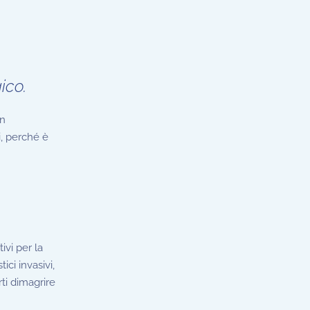
ico.
un
i, perché è
ivi per la
ici invasivi,
rti dimagrire