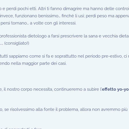
 e perdi pochi etti. Altri ti fanno dimagrire ma hanno delle contro
tri invece, funzionano benissimo… finché li usi; perdi peso ma appena 
i persi tornano… a volte con gli interessi.
rofessionista dietologo a farsi prescrivere la sana e vecchia dieta 
 (consigliato!)
utti sappiamo come si fa e soprattutto nel periodo pre-estivo, c
endo nella maggior parte dei casi.
, il nostro corpo necessita, continueremo a subire l’
effetto yo-yo
 se risolvessimo alla fonte il problema, allora non avremmo più 