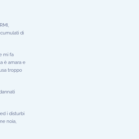
ORMI,
accumulati di
e mi fa
ita è amara e
 usa troppo
dannati
d i disturbi
me noia,