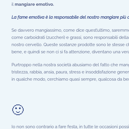
il
mangiare emotivo.
La fame emotiva è la responsabile del nostro mangiare più de
Se davvero mangiassimo, come dice quest’ultimo, saremmo t
come carboidrati (zuccheri) e grassi, sono responsabili dell
nostro cervello. Queste sostanze prodotte sono le stesse c
bene, e quindi se non ci si fa attenzione, diventano una ve
Purtroppo nella nostra società abusiamo del fatto che mang
tristezza, rabbia, ansia, paura, stress e insoddisfazione ge
in qualche modo, cerchiamo quasi sempre, qualcosa da ber
🙂
Io non sono contrario a fare festa, in tutte le occasioni poss