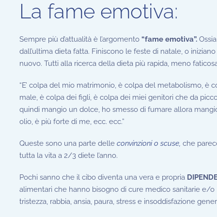
La fame emotiva:
Sempre più d’attualità è l’argomento
“fame emotiva”.
Ossia
dall’ultima dieta fatta. Finiscono le feste di natale, o inizian
nuovo. Tutti alla ricerca della dieta più rapida, meno faticos
“E’ colpa del mio matrimonio, è colpa del metabolismo, è co
male, è colpa dei figli, è colpa dei miei genitori che da pi
quindi mangio un dolce, ho smesso di fumare allora mangio 
olio, è più forte di me, ecc. ecc.”
Queste sono una parte delle
convinzioni o scuse,
che parecc
tutta la vita a 2/3 diete l’anno.
Pochi sanno che il cibo diventa una vera e propria
DIPEND
alimentari che hanno bisogno di cure medico sanitarie e/o 
tristezza, rabbia, ansia, paura, stress e insoddisfazione ge