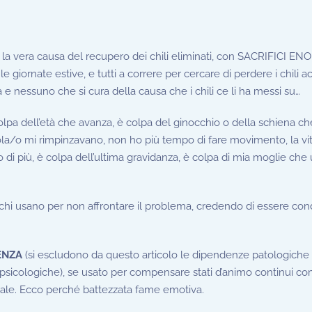
 la vera causa del recupero dei chili eliminati, con SACRIFICI EN
o le giornate estive, e tutti a correre per cercare di perdere i chili 
a e nessuno che si cura della causa che i chili ce li ha messi su…
lpa dell’età che avanza, è colpa del ginocchio o della schiena ch
ccola/o mi rimpinzavano, non ho più tempo di fare movimento, la v
di più, è colpa dell’ultima gravidanza, è colpa di mia moglie che
hi usano per non affrontare il problema, credendo di essere con
ENZA
(si escludono da questo articolo le dipendenze patologiche e
psicologiche), se usato per compensare stati d’animo continui co
nerale. Ecco perché battezzata fame emotiva.