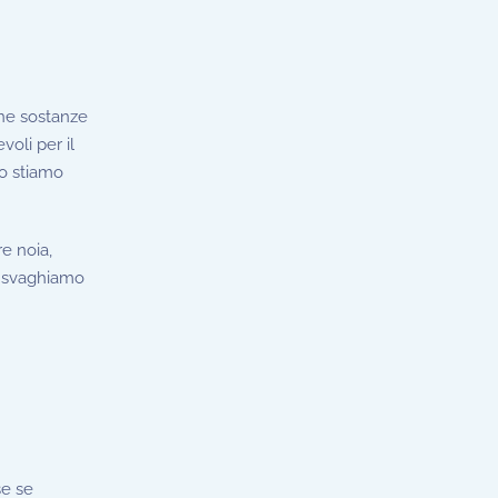
une sostanze
oli per il
do stiamo
e noia,
ci svaghiamo
se se