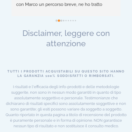
personalizzate, ho superato la dipendenza e 
c
migliorato la mia salute fisica e mentale. 
-
 
Consiglio vivamente! 👍
m
a
Disclaimer, leggere con
 
attenzione
TUTTI I PRODOTTI ACQUISTABILI SU QUESTO SITO HANNO
LA GARANZIA 100% SODDISFATTI O RIMBORSATI.
I risultati e l'efficacia degli info-prodotti e delle metodologie
suggerite, non sono in nessun modo garantiti in quanto di tipo
assolutamente soggettivo e personale. Testimonianze che
dichiarano di risultati specifici sono assolutamente soggettive e non
sono garantite; gli esiti possono variare da soggetto a soggetto.
Quanto riportato in questa pagina a titolo di recensione del prodotto
è puramente personale e in forma di opinione. NON garantisce
nessun tipo di risultato e non sostituisce il consulto medico.