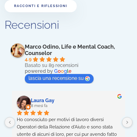
RACCONTI E RIFLESSIONI
Recensioni
Marco Odino, Life e Mental Coach,
Counselor
4.9
Basato su 89 recensioni
powered by
G
o
o
g
l
e
lascia una recensione su
Massimo Errico
8 mesi fa
Ho lavorato con un mental coach incredibile che 
5
mi ha aiutato a smettere di fumare! 😊 Grazie alle 
h
sue tecniche di mindfulness e strategie 
n